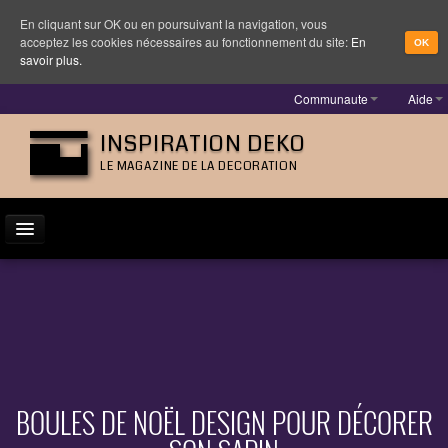
En cliquant sur OK ou en poursuivant la navigation, vous
acceptez les cookies nécessaires au fonctionnement du site:
En
OK
savoir plus.
Communaute
Aide
INSPIRATION DEKO
LE MAGAZINE DE LA DECORATION
ACTUALITÉ
INSPIRATION
DESIGNER
MOBILIER
BOULES DE NOËL DESIGN POUR DÉCORER
LUMINAIRE