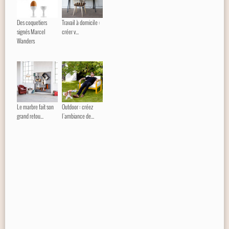
Des coquetiers
Travail à domicile :
signés Marcel
créer v...
Wanders
Le marbre fait son
Outdoor : créez
grand retou...
l'ambiance de...