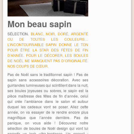
Mon beau sapin
SÉLECTION.
BLANC, NOIR, DORÉ, ARGENTÉ
OU DE TOUTES LES COULEURS…
L’INCONTOURNABLE SAPIN DONNE LE TON
POUR ÊTRE LA STAR DES FÊTES DE FIN
D’ANNÉE. POUR LE DÉCORER, LES BOULES
DE NOËL NE MANQUENT PAS D’ORIGINALITÉ.
NOS COUPS DE CŒUR.
Pas de Noël sans le traditionnel sapin ! Pas de
sapin sans accessoires décoration. Avec ses
guirlandes lumineuses qui scintillent dans la nuit,
ses boules joyeuses ou sobres, le sapin est la
pièce maîtresse des fêtes de fin d’année, celui
qui crée l’ambiance dans le salon et autour
duquel les cadeaux vont se poser. Allez cette
année, on va essayer de le rendre encore plus
magnifique que l’année dernière. Pas de
panique, on vous aide ! Découvrez notre
sélection de boules de Noël design qui vont lui
garantir un look ultra-tendance. Un conseil :