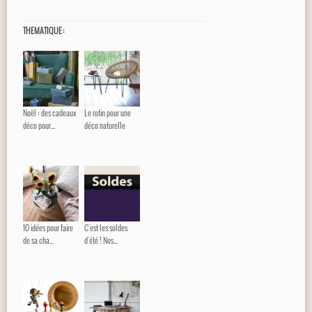
THEMATIQUE :
Noël : des cadeaux
Le rotin pour une
déco pour...
déco naturelle
10 idées pour faire
C'est les soldes
de sa cha...
d'été ! Nos...