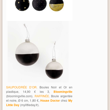
SAUPOUDRÉE D’OR.
Boules Noir et Or en
plastique, 14,90 € les 3,
Bloomingville
(bloomingville.com).
RAFFINÉE.
Boule argentée
et noire, Ø 6 cm, 1,80 €,
House Doctor
chez
My
Little Day
(mylittleday.fr).