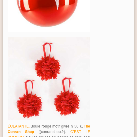
ÉCLATANTE.
Boule rouge motif givré, 9,50 €,
The
Conran Shop
((conranshop.fr).
C’EST LE
POMPON.
Boules rouges en papier de soie, Ø 9