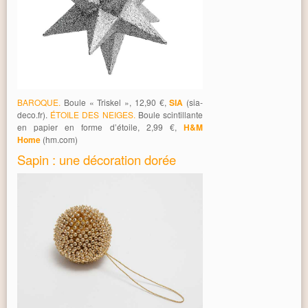
BAROQUE.
Boule « Triskel », 12,90 €,
SIA
(sia-
deco.fr).
ÉTOILE DES NEIGES.
Boule scintillante
en papier en forme d’étoile, 2,99 €,
H&M
Home
(hm.com)
Sapin : une décoration dorée