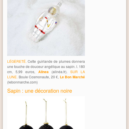
LÉGÈRETÉ.
Cette guirlande de plumes donnera
une touche de douceur angélique au sapin. l. 180
cm, 5,99 euros,
Alinea
(alinéa.fr).
SUR LA
LUNE.
Boule Cosmonaute, 20 €,
Le Bon Marché
(lebonmarche.com)
Sapin : une décoration noire