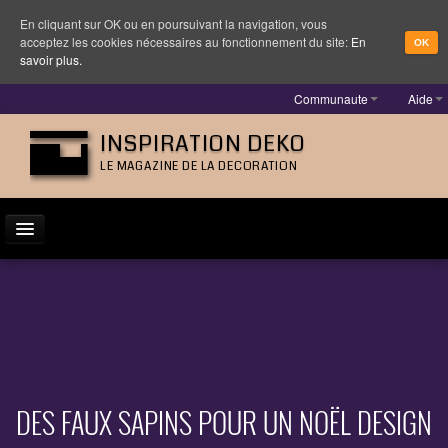
En cliquant sur OK ou en poursuivant la navigation, vous
acceptez les cookies nécessaires au fonctionnement du site:
En
OK
savoir plus.
Communaute
Aide
INSPIRATION DEKO
LE MAGAZINE DE LA DECORATION
ACTUALITÉ
INSPIRATION
DESIGNER
MOBILIER
DES FAUX SAPINS POUR UN NOËL DESIGN
LUMINAIRE