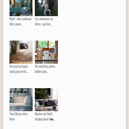
Noël : des cadeaux
Les animaux en
déco pour...
déco : pas bê...
On veut un tapis
On veut des jolies
rond pour emb...
boîtes pou...
Tom Dixon chez
Boules de Noël
Ikea
design pour d�...