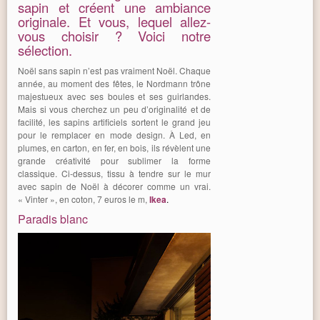
sapin et créent une ambiance
originale. Et vous, lequel allez-
vous choisir ? Voici notre
sélection.
Noël sans sapin n’est pas vraiment Noël. Chaque
année, au moment des fêtes, le Nordmann trône
majestueux avec ses boules et ses guirlandes.
Mais si vous cherchez un peu d’originalité et de
facilité, les sapins artificiels sortent le grand jeu
pour le remplacer en mode design. À Led, en
plumes, en carton, en fer, en bois, ils révèlent une
grande créativité pour sublimer la forme
classique. Ci-dessus, tissu à tendre sur le mur
avec sapin de Noël à décorer comme un vrai.
« Vinter », en coton, 7 euros le m,
Ikea
.
Paradis blanc