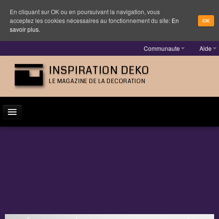
En cliquant sur OK ou en poursuivant la navigation, vous
acceptez les cookies nécessaires au fonctionnement du site:
En
OK
savoir plus.
Communaute
Aide
INSPIRATION DEKO
LE MAGAZINE DE LA DECORATION
ACTUALITÉ
INSPIRATION
DESIGNER
MOBILIER
LUMINAIRE