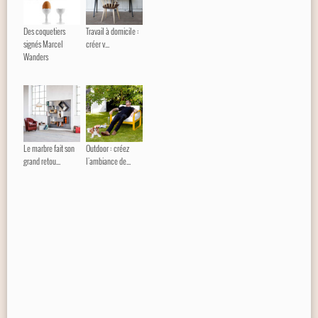
Des coquetiers
Travail à domicile :
signés Marcel
créer v...
Wanders
Le marbre fait son
Outdoor : créez
grand retou...
l'ambiance de...