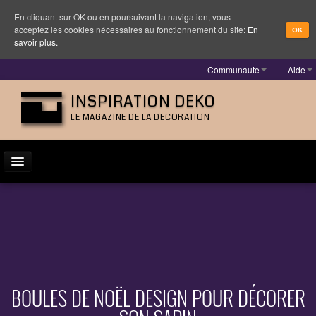
En cliquant sur OK ou en poursuivant la navigation, vous
acceptez les cookies nécessaires au fonctionnement du site:
En
OK
savoir plus.
Communaute
Aide
INSPIRATION DEKO
LE MAGAZINE DE LA DECORATION
ACTUALITÉ
INSPIRATION
DESIGNER
MOBILIER
BOULES DE NOËL DESIGN POUR DÉCORER
LUMINAIRE