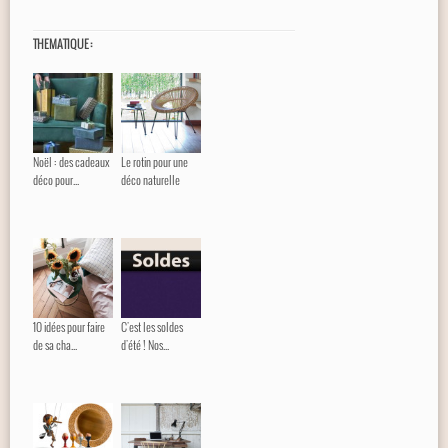
THEMATIQUE :
Noël : des cadeaux
Le rotin pour une
déco pour...
déco naturelle
10 idées pour faire
C'est les soldes
de sa cha...
d'été ! Nos...