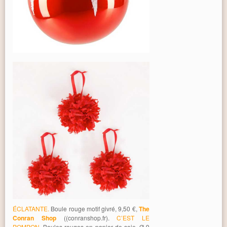
ÉCLATANTE.
Boule rouge motif givré, 9,50 €,
The
Conran Shop
((conranshop.fr).
C’EST LE
POMPON.
Boules rouges en papier de soie, Ø 9