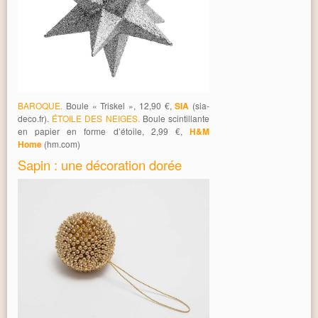
BAROQUE.
Boule « Triskel », 12,90 €,
SIA
(sia-
deco.fr).
ÉTOILE DES NEIGES.
Boule scintillante
en papier en forme d’étoile, 2,99 €,
H&M
Home
(hm.com)
Sapin : une décoration dorée