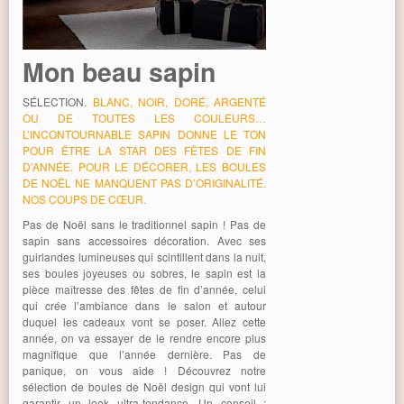
Mon beau sapin
SÉLECTION.
BLANC, NOIR, DORÉ, ARGENTÉ
OU DE TOUTES LES COULEURS…
L’INCONTOURNABLE SAPIN DONNE LE TON
POUR ÊTRE LA STAR DES FÊTES DE FIN
D’ANNÉE. POUR LE DÉCORER, LES BOULES
DE NOËL NE MANQUENT PAS D’ORIGINALITÉ.
NOS COUPS DE CŒUR.
Pas de Noël sans le traditionnel sapin ! Pas de
sapin sans accessoires décoration. Avec ses
guirlandes lumineuses qui scintillent dans la nuit,
ses boules joyeuses ou sobres, le sapin est la
pièce maîtresse des fêtes de fin d’année, celui
qui crée l’ambiance dans le salon et autour
duquel les cadeaux vont se poser. Allez cette
année, on va essayer de le rendre encore plus
magnifique que l’année dernière. Pas de
panique, on vous aide ! Découvrez notre
sélection de boules de Noël design qui vont lui
garantir un look ultra-tendance. Un conseil :