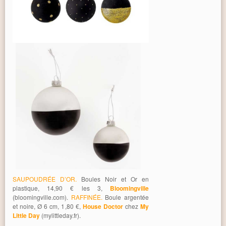
SAUPOUDRÉE D’OR.
Boules Noir et Or en
plastique, 14,90 € les 3,
Bloomingville
(bloomingville.com).
RAFFINÉE.
Boule argentée
et noire, Ø 6 cm, 1,80 €,
House Doctor
chez
My
Little Day
(mylittleday.fr).