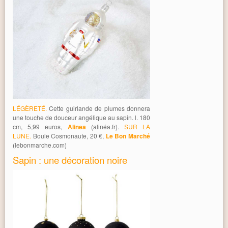
LÉGÈRETÉ.
Cette guirlande de plumes donnera
une touche de douceur angélique au sapin. l. 180
cm, 5,99 euros,
Alinea
(alinéa.fr).
SUR LA
LUNE.
Boule Cosmonaute, 20 €,
Le Bon Marché
(lebonmarche.com)
Sapin : une décoration noire