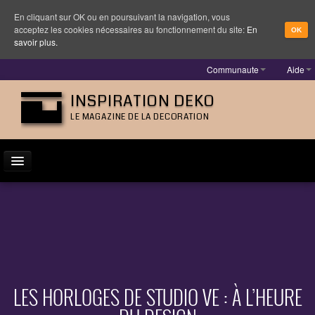
En cliquant sur OK ou en poursuivant la navigation, vous
acceptez les cookies nécessaires au fonctionnement du site:
En
OK
savoir plus.
Communaute
Aide
INSPIRATION DEKO
LE MAGAZINE DE LA DECORATION
ACTUALITÉ
INSPIRATION
DESIGNER
MOBILIER
LES HORLOGES DE STUDIO VE : À L’HEURE
LUMINAIRE