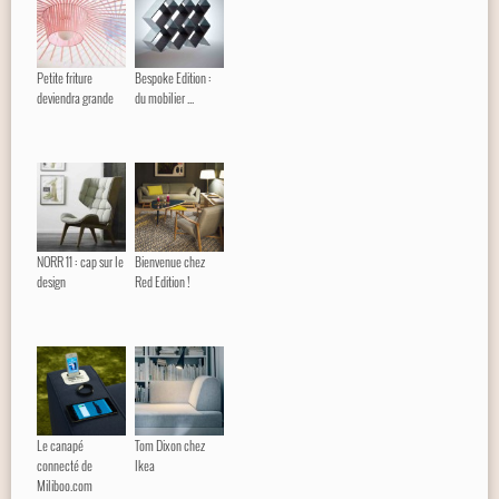
Petite friture
Bespoke Edition :
deviendra grande
du mobilier ...
NORR 11 : cap sur le
Bienvenue chez
design
Red Edition !
Le canapé
Tom Dixon chez
connecté de
Ikea
Miliboo.com