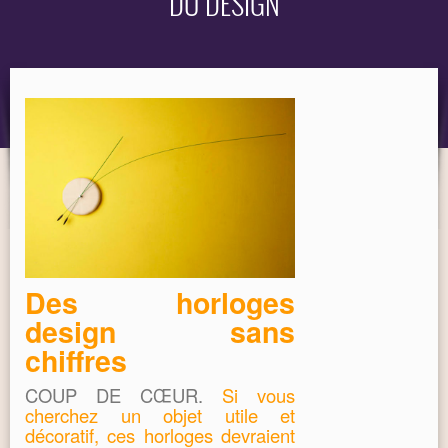
DU DESIGN
OBJET
MARQUES
Des horloges
design sans
chiffres
COUP DE CŒUR.
Si vous
cherchez un objet utile et
décoratif, ces horloges devraient