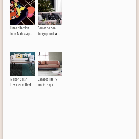
Une collection
Boules de Noël
India Mahdavi p...
design pour d�...
Maison Sarah
Canapés-lits : 5
Lavoine : collect...
modèles qui...