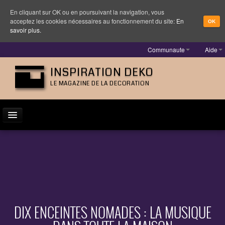
En cliquant sur OK ou en poursuivant la navigation, vous
acceptez les cookies nécessaires au fonctionnement du site:
En
OK
savoir plus.
Communaute
Aide
INSPIRATION DEKO
LE MAGAZINE DE LA DECORATION
ACTUALITÉ
INSPIRATION
DESIGNER
MOBILIER
DIX ENCEINTES NOMADES : LA MUSIQUE
LUMINAIRE