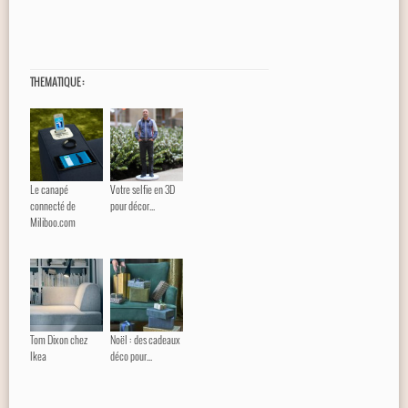
THEMATIQUE :
Le canapé
Votre selfie en 3D
connecté de
pour décor...
Miliboo.com
Tom Dixon chez
Noël : des cadeaux
Ikea
déco pour...