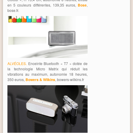
en 5 couleurs différentes, 139,35 euros,
Bose
,
bose.fr.
ALVÉOLES.
Enceinte Bluetooth « T7 » dotée de
la technologie Micro Matrix qui réduit les
vibrations au maximum, autonomie 18 heures,
350 euros,
Bowers & Wilkins
, bowers-wilkins.fr