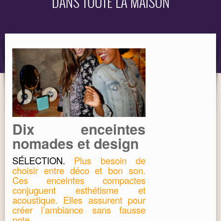
DANS TOUTE LA MAISON
OBJET
MARQUES
Dix enceintes
nomades et design
SÉLECTION.
Plus besoin de
choisir entre déco et bon son.
Ces enceintes compactes
conjuguent esthétisme et
acoustique. Elles assurent pour
créer l’ambiance sans fausse
note.