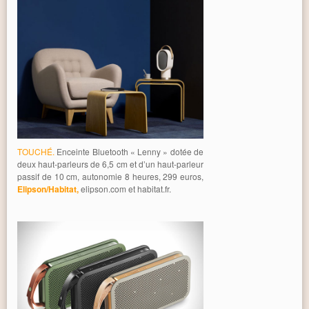
TOUCHÉ.
Enceinte Bluetooth « Lenny » dotée de
deux haut-parleurs de 6,5 cm et d’un haut-parleur
passif de 10 cm, autonomie 8 heures, 299 euros,
Elipson/Habitat,
elipson.com et habitat.fr.