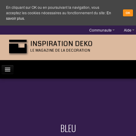
En cliquant sur OK ou en poursuivant la navigation, vous
acceptez les cookies nécessaires au fonctionnement du site:
En
OK
savoir plus.
Communaute
Aide
INSPIRATION DEKO
LE MAGAZINE DE LA DECORATION
ACTUALITÉ
INSPIRATION
DESIGNER
MOBILIER
BLEU
LUMINAIRE