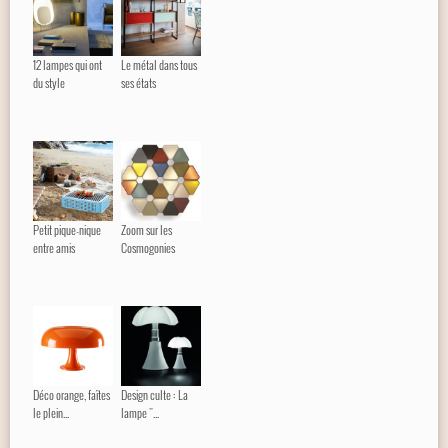
12 lampes qui ont
Le métal dans tous
du style
ses états
Petit pique-nique
Zoom sur les
entre amis
Cosmogonies
Déco orange, faîtes
Design culte : La
le plein...
lampe "...