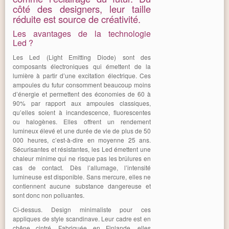
côté des designers, leur taille
réduite est source de créativité.
Les avantages de la technologie
Led ?
Les Led (Light Emitting Diode) sont des
composants électroniques qui émettent de la
lumière à partir d’une excitation électrique. Ces
ampoules du futur consomment beaucoup moins
d’énergie et permettent des économies de 60 à
90% par rapport aux ampoules classiques,
qu’elles soient à incandescence, fluorescentes
ou halogènes. Elles offrent un rendement
lumineux élevé et une durée de vie de plus de 50
000 heures, c’est-à-dire en moyenne 25 ans.
Sécurisantes et résistantes, les Led émettent une
chaleur minime qui ne risque pas les brûlures en
cas de contact. Dès l’allumage, l’intensité
lumineuse est disponible. Sans mercure, elles ne
contiennent aucune substance dangereuse et
sont donc non polluantes.
Ci-dessus. Design minimaliste pour ces
appliques de style scandinave. Leur cadre est en
chêne cintré. Fabriquée en Finlande, elles