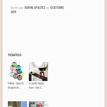
Ecrit par
KARINE APAUTES
le
13 OCTOBRE
2014
THEMATIQUE :
Fatboy : soyez le
La petite lampe
designer de ...
noire : chic e...