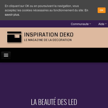
En cliquant sur OK ou en poursuivant la navigation, vous
acceptez les cookies nécessaires au fonctionnement du site:
En
OK
savoir plus.
Communaute
Aide
INSPIRATION DEKO
LE MAGAZINE DE LA DECORATION
ACTUALITÉ
INSPIRATION
DESIGNER
MOBILIER
LA BEAUTÉ DES LED
LUMINAIRE